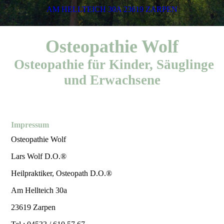
AM HELLTEICH 30A 23619 ZARPEN
Osteopathie Wolf
Osteopathie für Kinder, Säuglinge
und Erwachsene
Impressum
Osteopathie Wolf
Lars Wolf D.O.®
Heilpraktiker, Osteopath D.O.®
Am Hellteich 30a
23619 Zarpen