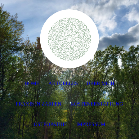
HOME
AKTUELLES
ÜBER MICH
PRAXIS IN ZARPEN
KOSTENERSTATTUNG
OSTEOPATHIE
IMPRESSUM